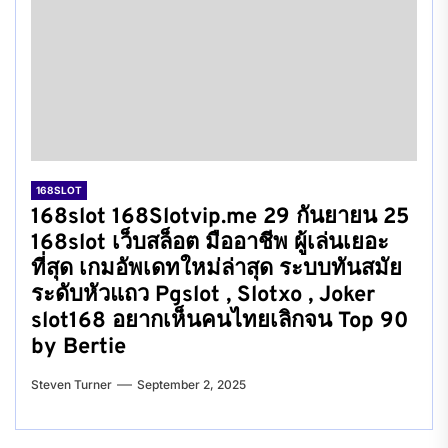
168SLOT
168slot 168Slotvip.me 29 กันยายน 25
168slot เว็บสล็อต มืออาชีพ ผู้เล่นเยอะ
ที่สุด เกมอัพเดทใหม่ล่าสุด ระบบทันสมัย
ระดับหัวแถว Pgslot , Slotxo , Joker
slot168 อยากเห็นคนไทยเลิกจน Top 90
by Bertie
Steven Turner
September 2, 2025